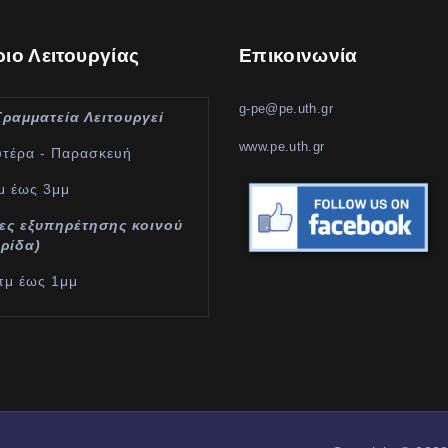
ιο Λειτουργίας
Επικοινωνία
g-pe@pe.uth.gr
Γραμματεία Λειτουργεί
www.pe.uth.gr
υτέρα - Παρασκευή
μ έως 3μμ
ες εξυπηρέτησης κοινού
υρίδα)
πμ έως 1μμ