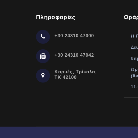
Πληροφορίες
Ωράρ
+30 24310 47000
Η 
Δε
+30 24310 47042
8π
Ώρ
Καρυές, Τρίκαλα,
(θ
ΤΚ 42100
11