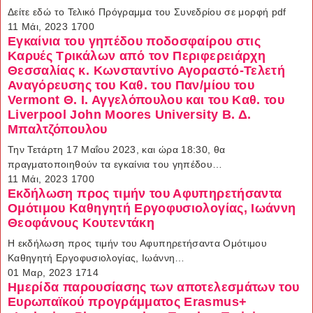
Δείτε εδώ το Τελικό Πρόγραμμα του Συνεδρίου σε μορφή pdf
11 Μάι, 2023
1700
Εγκαίνια του γηπέδου ποδοσφαίρου στις
Καρυές Τρικάλων από τον Περιφερειάρχη
Θεσσαλίας κ. Κωνσταντίνο Αγοραστό-Τελετή
Αναγόρευσης του Καθ. του Παν/μίου του
Vermont Θ. Ι. Αγγελόπουλου και του Καθ. του
Liverpool John Moores University Β. Δ.
Μπαλτζόπουλου
Την Τετάρτη 17 Μαΐου 2023, και ώρα 18:30, θα
πραγματοποιηθούν τα εγκαίνια του γηπέδου…
11 Μάι, 2023
1700
Εκδήλωση προς τιμήν του Αφυπηρετήσαντα
Ομότιμου Καθηγητή Εργοφυσιολογίας, Ιωάννη
Θεοφάνους Κουτεντάκη
H εκδήλωση προς τιμήν του Αφυπηρετήσαντα Ομότιμου
Καθηγητή Εργοφυσιολογίας, Ιωάννη…
01 Μαρ, 2023
1714
Ημερίδα παρουσίασης των αποτελεσμάτων του
Ευρωπαϊκού προγράμματος Erasmus+