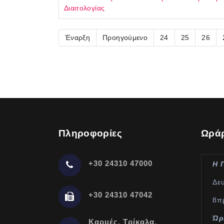
Διαιτολογίας
Έναρξη
Προηγούμενο
24
25
26
Πληροφορίες
Ωράρ
+30 24310 47000
Η 
Δε
+30 24310 47042
8π
Ώρ
Καρυές, Τρίκαλα,