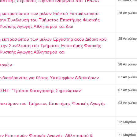
εταστικής περιόδου, εαρινού εξαμήνου στο ΤΕΦΑΑ
02 Μαϊος 2
ξη εκπροσώπου των μελών Ειδικού Εκπαιδευτικού
28 Απριλίο
την Συνέλευση του Τμήματος Επιστήμης Φυσικής
υσικής Αγωγής Αθλητισμού και Διαι
ιξη εκπροσώπου των μελών Εργαστηριακού Διδακτικού
28 Απριλίο
στην Συνέλευση του Τμήματος Επιστήμης Φυσικής
Φυσικής Αγωγής Αθλητισμού και
κλογών
26 Απριλίο
νδιαφέροντος για θέσεις Υποψηφίων Διδακτόρων
07 Απριλίο
Σ: "Τρόποι Καταγραφής Σημειώσεων"
07 Απριλίο
ιδακτόρων του Τμήματος Επιστήμης Φυσικής Αγωγής
03 Απριλίο
22 Μαρτίου
τών Επιστημών Φυσικής Αγωγής, Αθλητισμού &
21 Μαρτίου