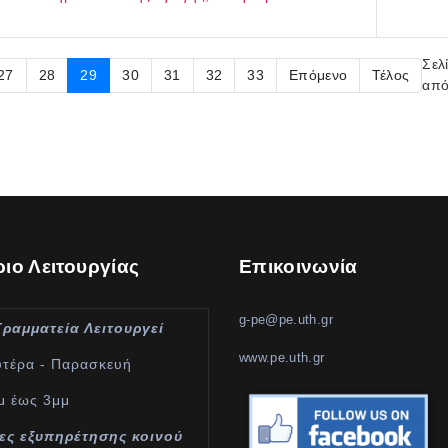
Σελ
27
28
29
30
31
32
33
Επόμενο
Τέλος
από
ιο Λειτουργίας
Επικοινωνία
g-pe@pe.uth.gr
Γραμματεία Λειτουργεί
www.pe.uth.gr
υτέρα - Παρασκευή
μ έως 3μμ
ες εξυπηρέτησης κοινού