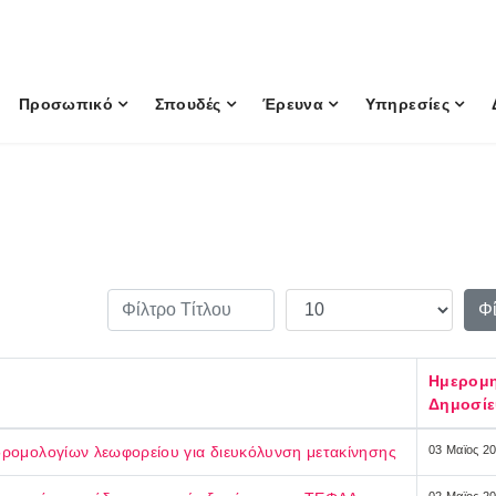
Προσωπικό
Σπουδές
Έρευνα
Υπηρεσίες
Φίλτρο Τίτλου
Εμφάνιση #
Φ
Ημερομη
Δημοσί
δρομολογίων λεωφορείου για διευκόλυνση μετακίνησης
03 Μαϊος 2