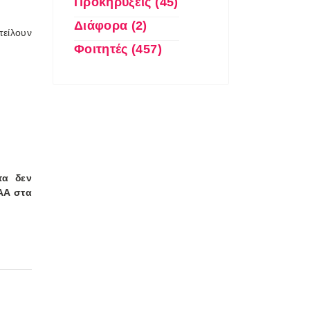
Προκηρύξεις (45)
Διάφορα (2)
τείλουν
Φοιτητές (457)
τα δεν
ΑΑ στα