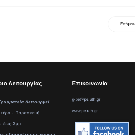
Επόμεν
ιο Λειτουργίας
Επικοινωνία
g-pe@pe.uth.gr
Γραμματεία Λειτουργεί
www.pe.uth.gr
υτέρα - Παρασκευή
μ έως 3μμ
ες εξυπηρέτησης κοινού