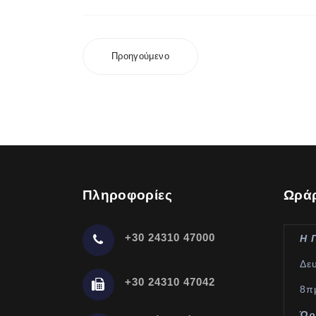
Προηγούμενο
Πληροφορίες
Ωράρ
+30 24310 47000
Η 
Δε
+30 24310 47042
8π
Ώρ