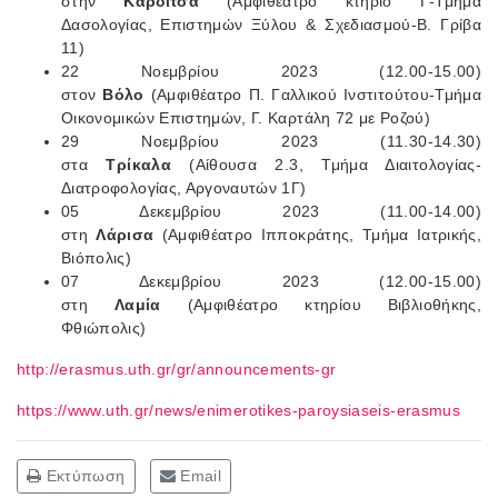
στην
Καρδίτσα
(Αμφιθέατρο κτήριο Γ-Τμήμα
Δασολογίας, Επιστημών Ξύλου & Σχεδιασμού-Β. Γρίβα
11)
22 Νοεμβρίου 2023 (12.00-15.00)
στον
Βόλο
(Αμφιθέατρο Π. Γαλλικού Ινστιτούτου-Τμήμα
Οικονομικών Επιστημών, Γ. Καρτάλη 72 με Ροζού)
29 Νοεμβρίου 2023 (11.30-14.30)
στα
Τρίκαλα
(Αίθουσα 2.3, Τμήμα Διαιτολογίας-
Διατροφολογίας, Αργοναυτών 1Γ)
05 Δεκεμβρίου 2023 (11.00-14.00)
στη
Λάρισα
(Αμφιθέατρο Ιπποκράτης, Τμήμα Ιατρικής,
Βιόπολις)
07 Δεκεμβρίου 2023 (12.00-15.00)
στη
Λαμία
(Αμφιθέατρο κτηρίου Βιβλιοθήκης,
Φθιώπολις)
http://erasmus.uth.gr/gr/announcements-gr
https://www.uth.gr/news/enimerotikes-paroysiaseis-erasmus
Εκτύπωση
Email