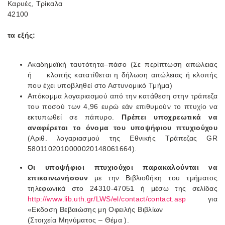
Καρυές, Τρίκαλα
42100
τα εξής:
Ακαδημαϊκή ταυτότητα–πάσο (Σε περίπτωση απώλειας
ή κλοπής κατατίθεται η δήλωση απώλειας ή κλοπής
που έχει υποβληθεί στο Αστυνομικό Τμήμα)
Απόκομμα λογαριασμού από την κατάθεση στην τράπεζα
του ποσού των 4,96 ευρώ εάν επιθυμούν το πτυχίο να
εκτυπωθεί σε πάπυρο.
Πρέπει υποχρεωτικά να
αναφέρεται το όνομα του υποψήφιου πτυχιούχου
(Αριθ. λογαριασμού της Εθνικής Τράπεζας GR
5801102010000020148061664).
Οι υποψήφιοι πτυχιούχοι παρακαλούνται να
επικοινωνήσουν
με την Βιβλιοθήκη του τμήματος
τηλεφωνικά στο 24310-47051 ή μέσω της σελίδας
http://www.lib.uth.gr/LWS/el/contact/contact.asp
για
«Εκδοση Βεβαιώσης μη Οφειλής Βιβλίων
(Στοιχεία Μηνύματος – Θέμα ).