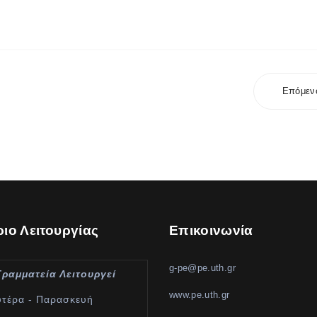
Επόμεν
ιο Λειτουργίας
Επικοινωνία
g-pe@pe.uth.gr
Γραμματεία Λειτουργεί
www.pe.uth.gr
υτέρα - Παρασκευή