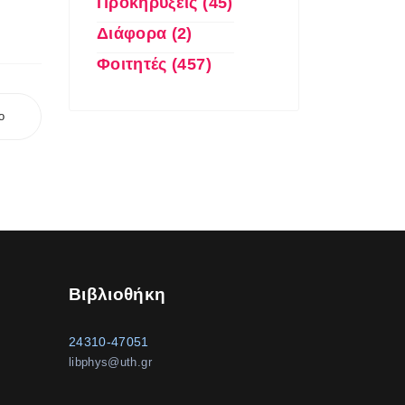
Προκηρύξεις (45)
Διάφορα (2)
Φοιτητές (457)
ο
Βιβλιοθήκη
24310-47051
libphys@uth.gr