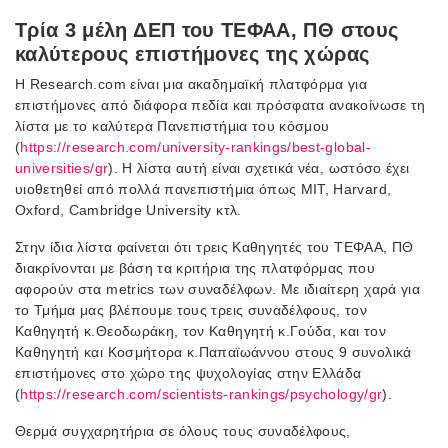
Τρία 3 μέλη ΔΕΠ του ΤΕΦΑΑ, ΠΘ στους
καλύτερους επιστήμονες της χώρας
Η Research.com είναι μια ακαδημαϊκή πλατφόρμα για
επιστήμονες από διάφορα πεδία και πρόσφατα ανακοίνωσε τη
λίστα με το καλύτερα Πανεπιστήμια του κόσμου
(
https://research.com/university-rankings/best-global-
universities/gr
). Η λίστα αυτή είναι σχετικά νέα, ωστόσο έχει
υιοθετηθεί από πολλά πανεπιστήμια όπως MIT, Harvard,
Oxford, Cambridge University κτλ.
Στην ίδια λίστα φαίνεται ότι τρεις Καθηγητές του ΤΕΦΑΑ, ΠΘ
διακρίνονται με βάση τα κριτήρια της πλατφόρμας που
αφορούν στα metrics των συναδέλφων. Με ιδιαίτερη χαρά για
το Τμήμα μας βλέπουμε τους τρεις συναδέλφους, τον
Καθηγητή κ.Θεοδωράκη, τον Καθηγητή κ.Γούδα, και τον
Καθηγητή και Κοσμήτορα κ.Παπαϊωάννου στους 9 συνολικά
επιστήμονες στο χώρο της ψυχολογίας στην Ελλάδα
(
https://research.com/scientists-rankings/psychology/gr
).
Θερμά συγχαρητήρια σε όλους τους συναδέλφους,