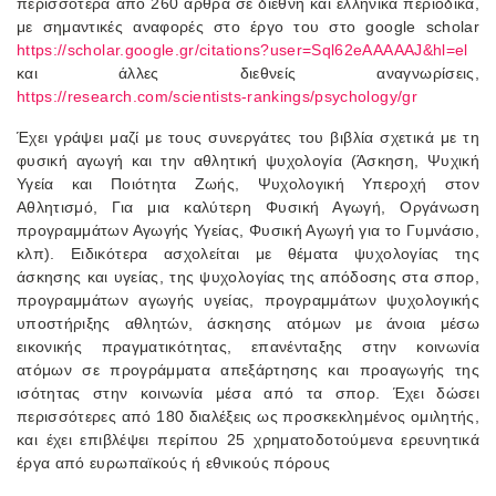
περισσότερα από 260 άρθρα σε διεθνή και ελληνικά περιοδικά,
με σημαντικές αναφορές στο έργο του στο google scholar
https://scholar.google.gr/citations?user=Sql62eAAAAAJ&hl=el
και άλλες διεθνείς αναγνωρίσεις,
https://research.com/scientists-rankings/psychology/gr
Έχει γράψει μαζί με τους συνεργάτες του βιβλία σχετικά με τη
φυσική αγωγή και την αθλητική ψυχολογία (Άσκηση, Ψυχική
Υγεία και Ποιότητα Ζωής, Ψυχολογική Υπεροχή στον
Αθλητισμό, Για μια καλύτερη Φυσική Αγωγή, Οργάνωση
προγραμμάτων Αγωγής Υγείας, Φυσική Αγωγή για το Γυμνάσιο,
κλπ). Ειδικότερα ασχολείται με θέματα ψυχολογίας της
άσκησης και υγείας, της ψυχολογίας της απόδοσης στα σπορ,
προγραμμάτων αγωγής υγείας, προγραμμάτων ψυχολογικής
υποστήριξης αθλητών, άσκησης ατόμων με άνοια μέσω
εικονικής πραγματικότητας, επανένταξης στην κοινωνία
ατόμων σε προγράμματα απεξάρτησης και προαγωγής της
ισότητας στην κοινωνία μέσα από τα σπορ. Έχει δώσει
περισσότερες από 180 διαλέξεις ως προσκεκλημένος ομιλητής,
και έχει επιβλέψει περίπου 25 χρηματοδοτούμενα ερευνητικά
έργα από ευρωπαϊκούς ή εθνικούς πόρους