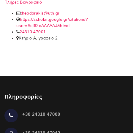
Πλήρες Βιογραφικό
theodorakis@uth.gr
https://scholar.google.gr/citations?
user=Sql62eAAAAAJ&hl=el
24310 47001
Κτήριο A, γραφείο 2
Πληροφορίες
+30 24310 47000
+30 24310 47042