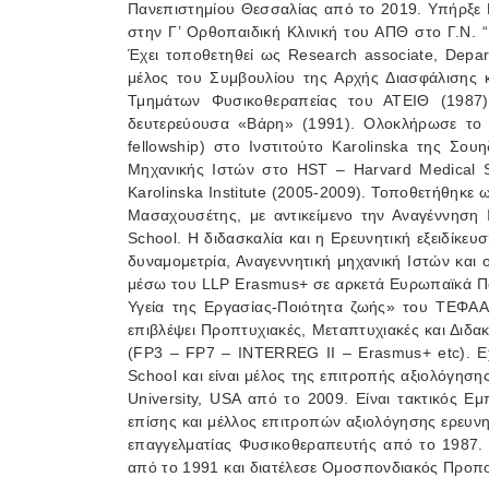
Πανεπιστημίου Θεσσαλίας από το 2019. Υπήρξε Κ
στην Γ’ Ορθοπαιδική Κλινική του ΑΠΘ στο Γ.Ν.
Έχει τοποθετηθεί ως Research associate, Depar
μέλος του Συμβουλίου της Αρχής Διασφάλισης 
Τμημάτων Φυσικοθεραπείας του ΑΤΕΙΘ (1987) 
δευτερεύουσα «Βάρη» (1991). Ολοκλήρωσε το Δ
fellowship) στο Ινστιτούτο Karolinska της Σου
Μηχανικής Ιστών στο HST – Harvard Medical S
Karolinska Institute (2005-2009). Τοποθετήθηκε 
Μασαχουσέτης, με αντικείμενο την Αναγέννηση
School. Η διδασκαλία και η Ερευνητική εξειδίκε
δυναμομετρία, Αναγεννητική μηχανική Ιστών και 
μέσω του LLP Erasmus+ σε αρκετά Ευρωπαϊκά Παν
Υγεία της Εργασίας-Ποιότητα ζωής» του ΤΕΦΑΑ
επιβλέψει Προπτυχιακές, Μεταπτυχιακές και Διδα
(FP3 – FP7 – INTERREG II – Erasmus+ etc). Εχ
School και είναι μέλος της επιτροπής αξιολόγη
University, USA από το 2009. Είναι τακτικός
επίσης και μέλλος επιτροπών αξιολόγησης ερευν
επαγγελματίας Φυσικοθεραπευτής από το 1987. 
από το 1991 και διατέλεσε Ομοσπονδιακός Προπ