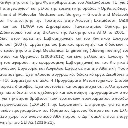
αθηγητής στο Τμήμα Φυσικοθεραπείας του Αλεξάνδρειου ΤΕΙ για 2
 “Παπαγεωργίου” και μέλος της ερευνητικής ομάδας «Ορθοπαιδική
tment of Molecular Medicine and Surgery – Growth and Metabolism
και Πιστοποίησης της Ποιότητας στην Ανώτατη Εκπαίδευση (ΑΔΙΠ
και του ΤΕΦΑΑ του Δημοκρίτειου Πανεπιστημίου Θράκης, με 
ιδακτορικό του στη Βιολογία της Άσκησης στο ΑΠΘ το 2001. Έ
ηδίας, στον τομέα της Εμβιομηχανικής και του Κινητικού Ελέγχ
chool (2007). Εργάστηκε ως βασικός ερευνητής και διδάσκων, 
ως ερευνητής στο Dept Mechanical Engineering (Bioengineering) του
 Ιστών και Οργάνων, (2008-2012) και είναι μέλλος της Ένωσης
υση του αφορούν: την εφαρμοσμένη Εμβιομηχανική και τον Κινητικό
οργάνων, Εργονομία και Ασφάλεια Εργασίας και την Αθλητική Φυσικ
επιστήμια. Έχει πλούσιο συγγραφικό, διδακτικό έργο. Διευθύνει 
-ΠΘ. Συμμετέχει σε άλλα 4 Προγράμματα Μεταπτυχιακών Σπουδώ
κτορικές διατριβές. Έχει συντονίσει και συμμετάσχει σε πολλά ερ
ει εκπαιδευτεί στο σχεδιασμό και υλοποίηση προγραμμάτων σπο
σης για την ετήσια βράβευση των προτάσεων προγραμμάτων σπουδώ
 Εμπειρογνώμονας (EXPERT) της Ευρωπαϊκής Επιτροπής, για τα 
ητικών προγραμμάτων του Ιδρύματος Έρευνας Κύπρου και του Ελλην
Στο χώρο του αγωνιστικού Αθλητισμού, ο Δρ Τσακλής είναι επαγγ
ονητής του ΣΕΓΑΣ (2016-21).