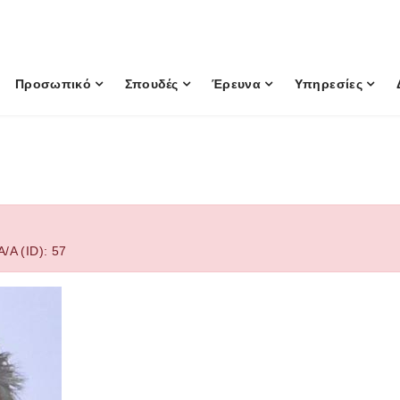
Προσωπικό
Σπουδές
Έρευνα
Υπηρεσίες
/Α (ID): 57