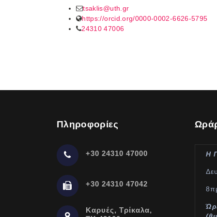
tsaklis@uth.gr
https://orcid.org/0000-0002-6626-5795
24310 47006
Πληροφορίες
Ωράρ
+30 24310 47000
Η 
Δε
+30 24310 47042
8π
Ώρ
Καρυές, Τρίκαλα,
(θ