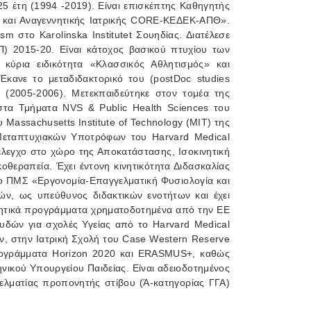
5 έτη (1994 -2019). Είναι επισκέπτης Καθηγητής
ς και Αναγεννητικής Ιατρικής CORE-ΚΕΔΕΚ-ΑΠΘ».
 στο Karolinska Institutet Σουηδίας. Διατέλεσε
) 2015-20. Είναι κάτοχος βασικού πτυχίου των
κύρια ειδικότητα «Κλασσικός Αθλητισμός» και
κανε το μεταδιδακτορικό του (postDoc studies
ου (2005-2006). Μετεκπαιδεύτηκε στον τομέα της
στα Τμήματα NVS & Public Health Sciences του
 Massachusetts Institute of Technology (ΜΙΤ) της
 Μεταπτυχιακών Υποτρόφων του Harvard Medical
 έλεγχο στο χώρο της Αποκατάστασης, Ισοκινητική
οθεραπεία. Έχει έντονη κινητικότητα Διδασκαλίας
το ΠΜΣ «Εργονομία-Επαγγελματική Φυσιολογία και
ν, ως υπεύθυνος διδακτικών ενοτήτων και έχει
ευνητικά προγράμματα χρηματοδοτημένα από την ΕΕ
υδών για σχολές Υγείας από το Harvard Medical
ν, στην Ιατρική Σχολή του Case Western Reserve
προγράμματα Horizon 2020 και ERASMUS+, καθώς
ικού Υπουργείου Παιδείας. Είναι αδειοδοτημένος
ελματίας προπονητής στίβου (Ά-κατηγορίας ΓΓΑ)