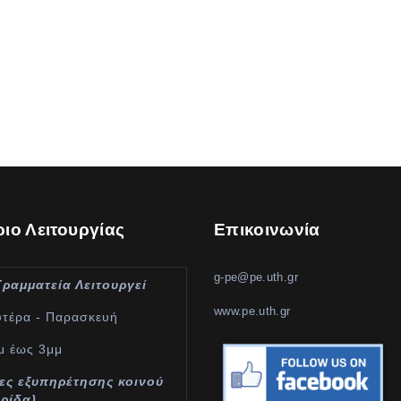
ιο Λειτουργίας
Επικοινωνία
g-pe@pe.uth.gr
Γραμματεία Λειτουργεί
www.pe.uth.gr
υτέρα - Παρασκευή
μ έως 3μμ
ες εξυπηρέτησης κοινού
υρίδα)