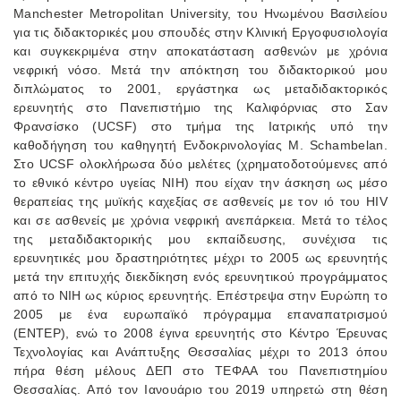
Manchester Metropolitan University, του Ηνωμένου Βασιλείου
για τις διδακτορικές μου σπουδές στην Κλινική Εργοφυσιολογία
και συγκεκριμένα στην αποκατάσταση ασθενών με χρόνια
νεφρική νόσο. Μετά την απόκτηση του διδακτορικού μου
διπλώματος το 2001, εργάστηκα ως μεταδιδακτορικός
ερευνητής στο Πανεπιστήμιο της Καλιφόρνιας στο Σαν
Φρανσίσκο (UCSF) στο τμήμα της Ιατρικής υπό την
καθοδήγηση του καθηγητή Ενδοκρινολογίας M. Schambelan.
Στο UCSF ολοκλήρωσα δύο μελέτες (χρηματοδοτούμενες από
το εθνικό κέντρο υγείας NIH) που είχαν την άσκηση ως μέσο
θεραπείας της μυϊκής καχεξίας σε ασθενείς με τον ιό του HIV
και σε ασθενείς με χρόνια νεφρική ανεπάρκεια. Μετά το τέλος
της μεταδιδακτορικής μου εκπαίδευσης, συνέχισα τις
ερευνητικές μου δραστηριότητες μέχρι το 2005 ως ερευνητής
μετά την επιτυχής διεκδίκηση ενός ερευνητικού προγράμματος
από το NIH ως κύριος ερευνητής. Επέστρεψα στην Ευρώπη το
2005 με ένα ευρωπαϊκό πρόγραμμα επαναπατρισμού
(ΕΝΤΕΡ), ενώ το 2008 έγινα ερευνητής στο Κέντρο Έρευνας
Τεχνολογίας και Ανάπτυξης Θεσσαλίας μέχρι το 2013 όπου
πήρα θέση μέλους ΔΕΠ στο ΤΕΦΑΑ του Πανεπιστημίου
Θεσσαλίας. Από τον Ιανουάριο του 2019 υπηρετώ στη θέση