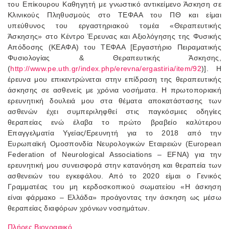
του Επίκουρου Καθηγητή με γνωστικό αντικείμενο Άσκηση σε
Κλινικούς Πληθυσμούς στο ΤΕΦΑΑ του ΠΘ και είμαι
υπεύθυνος του εργαστηριακού τομέα «Θεραπευτικής
Άσκησης» στο Κέντρο Έρευνας και Αξιολόγησης της Φυσικής
Απόδοσης (ΚΕΑΦΑ) του ΤΕΦΑΑ [Εργαστἠριο Πειραματικής
Φυσιολογίας & Θεραπευτικής Άσκησης,
(
http://www.pe.uth.gr/index.php/erevna/ergastiria/item/92
)]. Η
έρευνα μου επικεντρώνεται στην επίδραση της θεραπευτικής
άσκησης σε ασθενείς με χρόνια νοσήματα. Η πρωτοποριακή
ερευνητική δουλειά μου στα θέματα αποκατάστασης των
ασθενών έχει συμπεριληφθεί στις παγκόσμιες οδηγίες
θεραπείας ενώ έλαβα το πρώτο βραβείο καλύτερου
Επαγγελματία Υγείας/Ερευνητή για το 2018 από την
Ευρωπαϊκή Ομοσπονδία Νευρολογικών Εταιρειών (European
Federation of Neurological Associations – EFNA) για την
ερευνητική μου συνεισφορά στην κατανόηση και θεραπεία των
ασθενειών του εγκεφάλου. Από το 2020 είμαι ο Γενικός
Γραμματέας του μη κερδοσκοπικού σωματείου «Η άσκηση
είναι φάρμακο – Ελλάδα» προάγοντας την άσκηση ως μέσω
θεραπείας διαφόρων χρόνιων νοσημάτων.
Πλήρες Βιογραφικό