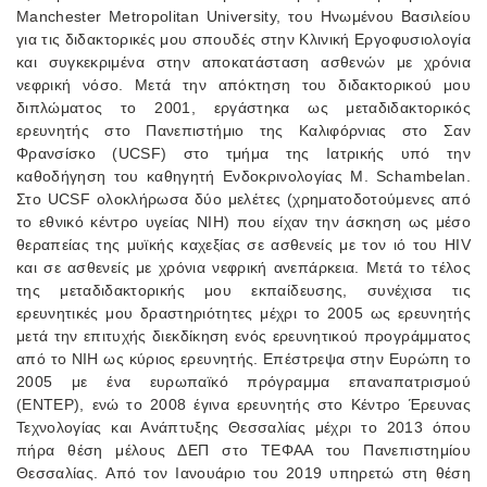
Manchester Metropolitan University, του Ηνωμένου Βασιλείου
για τις διδακτορικές μου σπουδές στην Κλινική Εργοφυσιολογία
και συγκεκριμένα στην αποκατάσταση ασθενών με χρόνια
νεφρική νόσο. Μετά την απόκτηση του διδακτορικού μου
διπλώματος το 2001, εργάστηκα ως μεταδιδακτορικός
ερευνητής στο Πανεπιστήμιο της Καλιφόρνιας στο Σαν
Φρανσίσκο (UCSF) στο τμήμα της Ιατρικής υπό την
καθοδήγηση του καθηγητή Ενδοκρινολογίας M. Schambelan.
Στο UCSF ολοκλήρωσα δύο μελέτες (χρηματοδοτούμενες από
το εθνικό κέντρο υγείας NIH) που είχαν την άσκηση ως μέσο
θεραπείας της μυϊκής καχεξίας σε ασθενείς με τον ιό του HIV
και σε ασθενείς με χρόνια νεφρική ανεπάρκεια. Μετά το τέλος
της μεταδιδακτορικής μου εκπαίδευσης, συνέχισα τις
ερευνητικές μου δραστηριότητες μέχρι το 2005 ως ερευνητής
μετά την επιτυχής διεκδίκηση ενός ερευνητικού προγράμματος
από το NIH ως κύριος ερευνητής. Επέστρεψα στην Ευρώπη το
2005 με ένα ευρωπαϊκό πρόγραμμα επαναπατρισμού
(ΕΝΤΕΡ), ενώ το 2008 έγινα ερευνητής στο Κέντρο Έρευνας
Τεχνολογίας και Ανάπτυξης Θεσσαλίας μέχρι το 2013 όπου
πήρα θέση μέλους ΔΕΠ στο ΤΕΦΑΑ του Πανεπιστημίου
Θεσσαλίας. Από τον Ιανουάριο του 2019 υπηρετώ στη θέση