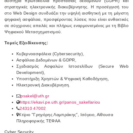
αυστηρά πρωτόκολλα προστασίας δεδομένων (GDPR) και
στρατηγικές ηλεκτρονικής διακυβέρνησης. Η προσέγγισή του
στο Web Design συνδυάζει την υψηλή αισθητική με τη μέγιστη
ψηφιακή ασφάλεια, προσφέροντας λύσεις που είναι ανθεκτικές
σε σύγχρονες απειλές και πλήρως εναρμονισμένες με τη Βίβλο
Ψηφιακού Μετασχηματισμού.
Τομείς Εξειδίκευσης:
Κυβερνοασφάλεια (Cybersecurity),
Ασφάλεια Δεδομένων & GDPR,
Σχεδιασμός Ασφαλών Ιστοσελίδων (Secure Web
Development),
Υποστήριξη Χρηστών & Ψηφιακή Καθοδήγηση,
Ηλεκτρονική Διακυβέρνηση.
psakel@uth.gr
https://ekavi.pe.uth.gr/panos_sakellariou
24310 47002
Κτίριο "Γρηγόρης Λαμπράκης", Ισόγειο, Αίθουσα
Πληροφορικής ΤΕΦΑΑ
Cyber Security