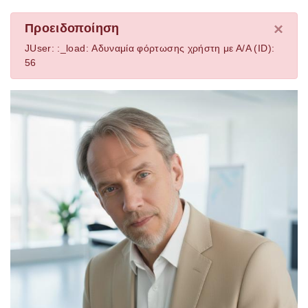
×
Προειδοποίηση
JUser: :_load: Αδυναμία φόρτωσης χρήστη με Α/Α (ID):
56