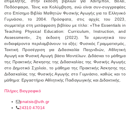
επιμελητής, στην έκδοση βιβλίων για Χάντμπολ, Βόλεϊ,
Ποδόσφαιρο, Τένις και Κολύμβηση, ενώ είναι συν-συγγραφέας
στο Επίσημο Βιβλίο Μαθητών Φυσικής Αγωγής για το Ελληνικό
Γυμνάσιο, το 2004. Πρόσφατα, στις αρχές του 2023,
συμμετείχε στη μετάφραση βιβλίου με τίτλο: «The Essentials in
Teaching Physical Education: Curriculum, Instruction, and
Assessment», 2η έκδοση (2022). Τα ερευνητικά του
ενδιαφέροντα περιλαμβάνουν τα εξής: Φυσικός Γραμματισμός,
Τακτική Προσέγγιση για Διδασκαλία Παιχνιδιών, Αθλητική
Αγωγή και Φυσική Αγωγή βάσει Μοντέλων. Διδάσκει το μάθημα
της Πρακτικής Άσκησης της Διδασκαλίας της Φυσικής Αγωγής
στο Δημοτικό Σχολείο, το μάθημα της Πρακτικής Άσκησης της
Διδασκαλίας της Φυσικής Αγωγής στο Γυμνάσιο, καθώς και το
μάθημα: Εργαστήριο Αθλητικής Παιδαγωγικής και Διδακτικής.
Πλήρες Βιογραφικό
pnatsis@uth.gr
24310 47014