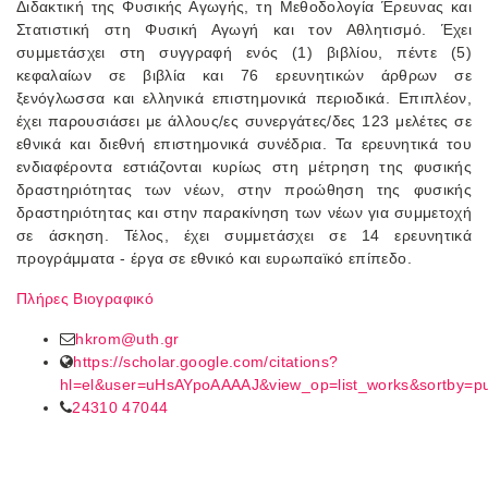
Διδακτική της Φυσικής Αγωγής, τη Μεθοδολογία Έρευνας και
Στατιστική στη Φυσική Αγωγή και τον Αθλητισμό. Έχει
συμμετάσχει στη συγγραφή ενός (1) βιβλίου, πέντε (5)
κεφαλαίων σε βιβλία και 76 ερευνητικών άρθρων σε
ξενόγλωσσα και ελληνικά επιστημονικά περιοδικά. Επιπλέον,
έχει παρουσιάσει με άλλους/ες συνεργάτες/δες 123 μελέτες σε
εθνικά και διεθνή επιστημονικά συνέδρια. Τα ερευνητικά του
ενδιαφέροντα εστιάζονται κυρίως στη μέτρηση της φυσικής
δραστηριότητας των νέων, στην προώθηση της φυσικής
δραστηριότητας και στην παρακίνηση των νέων για συμμετοχή
σε άσκηση. Τέλος, έχει συμμετάσχει σε 14 ερευνητικά
προγράμματα - έργα σε εθνικό και ευρωπαϊκό επίπεδο.
Πλήρες Βιογραφικό
hkrom@uth.gr
https://scholar.google.com/citations?
hl=el&user=uHsAYpoAAAAJ&view_op=list_works&sortby=p
24310 47044