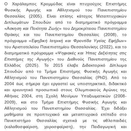
Ο Χαράλαμπος Κρομμύδας είναι πτυχιούχος Επιστήμης
Φυσικής Αγωγής και Αθλητισμού του Πανεπιστημίου
Θεσσαλίας (2005). Είναι επίσης κάτοχος Μεταπτυχιακών
Διπλωμάτων Σπουδών από το διατμηματικό πρόγραμμα
«
Άσκηση και Ποιότητα Ζωής
» του Δημοκρίτειου Πανεπιστημίου
Θράκης και του Πανεπιστημίου Θεσσαλίας (2008), το
πρόγραμμα «
Εφηβική Ιατρική και Φροντίδα Υγείας Εφήβων
»
του Αριστοτελείου Πανεπιστημίου Θεσσαλονίκης (2022), και το
διατμηματικό πρόγραμμα «
Ψηφιακές και Ήπιες Δεξιότητες στις
Επιστήμες της Αγωγής
» του Διεθνούς Πανεπιστημίου της
Ελλάδος (2025). Το 2015 έλαβε Διδακτορικό Δίπλωμα
Σπουδών από το Τμήμα Επιστήμης Φυσικής Αγωγής και
Αθλητισμού του Πανεπιστημίου Θεσσαλίας (PhD). Από το
2004 έως σήμερα έχει εργαστεί ως υποστηρικτικό, διδακτικό
και ερευνητικό προσωπικό στους Ολυμπιακούς Αγώνες της
Αθήνας 2004, στη Σχολή Μονίμων Υπαξιωματικών (2008-
2009), και στο Τμήμα Επιστήμης Φυσικής Αγωγής και
Αθλητισμού του Πανεπιστημίου Θεσσαλίας. Έχει διδάξει
μαθήματα σε προπτυχιακό και μεταπτυχιακό επίπεδο στο
Πανεπιστήμιο Θεσσαλίας σχετικά με τις αθλοπαιδιές
(καλαθοσφαίριση, χειροσφαίριση), την Παιδαγωγική και