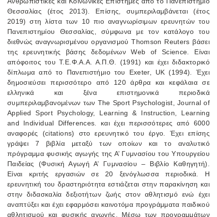
Ανθρωπιστικές και Κοινωνικές Επιστήμες από το Πανεπιστήμιο
Θεσσαλίας (έτος 2013). Επίσης, συμπεριλαμβάνεται (έτος
2019) στη λίστα των 10 πιο αναγνωρίσιμων ερευνητών του
Πανεπιστημίου Θεσσαλίας, σύμφωνα με τον κατάλογο του
διεθνώς αναγνωρισμένου οργανισμού Thomson Reuters βάσει
της ερευνητικής βάσης δεδομένων Web of Science. Είναι
απόφοιτος του Τ.Ε.Φ.Α.Α. Α.Π.Θ. (1991) και έχει διδακτορικό
δίπλωμα από το Πανεπιστήμιο του Exeter, UK (1994). Έχει
δημοσιεύσει περισσότερο από 120 άρθρα και κεφάλαια σε
ελληνικά και ξένα επιστημονικά περιοδικά
συμπεριλαμβανομένων των The Sport Psychologist, Journal of
Applied Sport Psychology, Learning & Instruction, Learning
and Individual Differences. και έχει περισσότερες από 6000
αναφορές (citations) στο ερευνητικό του έργο. Έχει επίσης
γράψει 7 βιβλία μεταξύ των οποίων και το αναλυτικό
πρόγραμμα φυσικής αγωγής της Α’ Γυμνασίου του Υπουργείου
Παιδείας (Φυσική Αγωγή Α’ Γυμνασίου – Βιβλίο Καθηγητή).
Είναι κριτής εργασιών σε 20 ξενόγλωσσα περιοδικά. Η
ερευνητική του δραστηριότητα εστιάζεται στην παρακίνηση και
στην διδασκαλία δεξιοτήτων ζωής στον αθλητισμό ενώ έχει
αναπτύξει και έχει εφαρμόσει καινοτόμα προγράμματα παιδικού
αθλητισμού και φυσικής αγωγής. Μέσω των προγραμμάτων