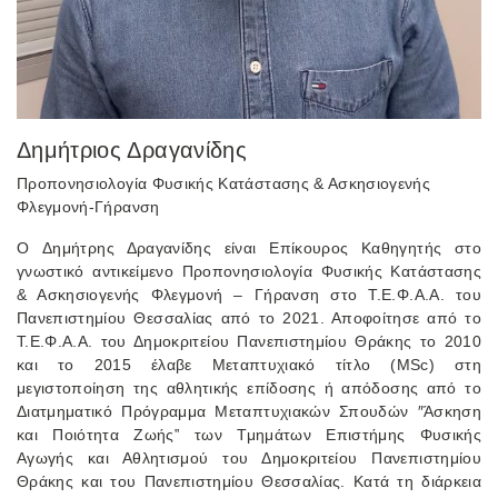
Δημήτριος Δραγανίδης
Προπονησιολογία Φυσικής Κατάστασης & Ασκησιογενής
Φλεγμονή-Γήρανση
O Δημήτρης Δραγανίδης είναι Επίκουρος Καθηγητής στο
γνωστικό αντικείμενο Προπονησιολογία Φυσικής Κατάστασης
& Ασκησιογενής Φλεγμονή – Γήρανση στο Τ.Ε.Φ.Α.Α. του
Πανεπιστημίου Θεσσαλίας από το 2021. Αποφοίτησε από το
Τ.Ε.Φ.Α.Α. του Δημοκριτείου Πανεπιστημίου Θράκης το 2010
και το 2015 έλαβε Μεταπτυχιακό τίτλο (MSc) στη
μεγιστοποίηση της αθλητικής επίδοσης ή απόδοσης από το
Διατμηματικό Πρόγραμμα Μεταπτυχιακών Σπουδών ″Άσκηση
και Ποιότητα Ζωής‟ των Τμημάτων Επιστήμης Φυσικής
Αγωγής και Αθλητισμού του Δημοκριτείου Πανεπιστημίου
Θράκης και του Πανεπιστημίου Θεσσαλίας. Κατά τη διάρκεια