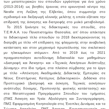
των μεταπτυχιακών του σπουδών εργάστηκε για ένα χρόνο
(2013-2014) ως βοηθός έρευνας στο ερευνητικό κέντρο της
Nestle στη Λοζάνη της Ελβετίας, όπου συμμετείχε στο
σχεδιασμό και διεξαγωγή κλινικής μελέτης η οποία εξέτασε την
επίδρασή της άσκησης και διατροφής στο μυϊκό μεταβολισμό.
Το 2015 ξεκίνησε τις διδακτορικές του σπουδές, στο
Τ.Ε.Φ.Α.Α. του Πανεπιστημίου Θεσσαλία, απ’ όπου απέκτησε
το διδακτορικό τίτλο σπουδών το 2018 διεκπεραιώνοντας τη
διατριβή με τίτλο «Η επίδραση της φλεγμονής στην αναβολική
κατάσταση και στον μηχανισμό πρωτεόλυσης του σκελετικού
μυ ηλικιωμένων ατόμων». Από το 2019 έως το 2021
πραγματοποίησε αυτοδύναμη διδασκαλία των μαθημάτων
«Διατροφή και Άσκηση» και «Τεχνικές Ασκήσεων Ανάπτυξης
Δύναμης» στο ίδιο τμήμα, στα πλαίσια σύμβασης για το έργο
με τίτλο «Απόκτηση Ακαδημαϊκής Διδακτικής Εμπειρίας σε
Νέους Επιστήμονες Κατόχους Διδακτορικού». Διδάσκει στο
Προπτυχιακό (Διατροφή και άσκηση, Τεχνικές ασκήσεων
ανάπτυξης δύναμης, Προπονητής φυσικής κατάστασης) και
στα Μεταπτυχιακά Προγράμματα Σπουδών του τμήματος
(ΠΜΣ Άσκηση και Υγεία: Αξιολόγηση και Συνταγογράφηση,
ΠΜΣ Εφαρμοσμένη Κινησιολογία στις Ένοπλες Δυνάμεις και τα
Σώματα Ασφαλείας, ΠΜΣ Άσκηση, Εργοσπιρομετρία και